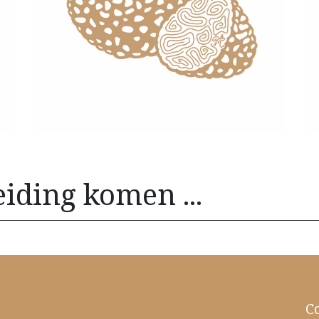
ing komen ... ​ ​ ​
C