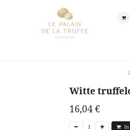
p
Onze winkel
Onze geschiedenis & onze waarden
De 
Witte truffel
16,04
€
In