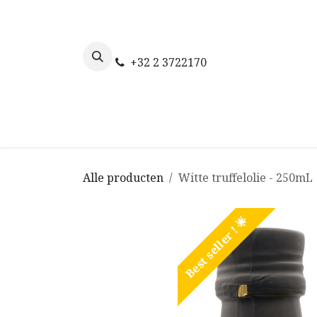
Overslaan naar inhoud
+32 2 3722170
Startpagina
De truffel
Onze websho
Alle producten
Witte truffelolie - 250mL
Best seller ! 🌟