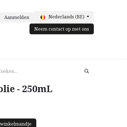
Nederlands (BE)
Aanmelden
Neem contact op met ons
truffelpot
Voor chefs
Neem contact op met ons
Blog
olie - 250mL
 winkelmandje