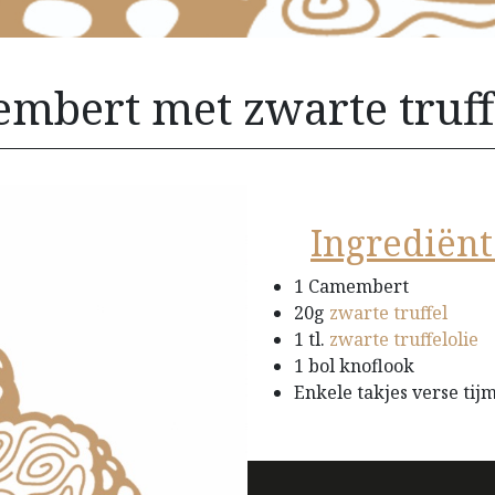
mbert met zwarte truff
Ingrediënt
1 Camembert
20g
zwarte truffel
1 tl.
zwarte truffelolie
1 bol knoflook
Enkele takjes verse tij