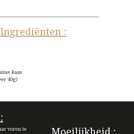
Ingrediënten :
anse kaas
er 40g)
:
Moeilijkheid :
aar voren te