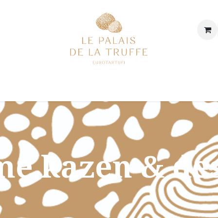
p
Onze winkel
Onze geschiedenis & onze waarden
De 
e kazen & des