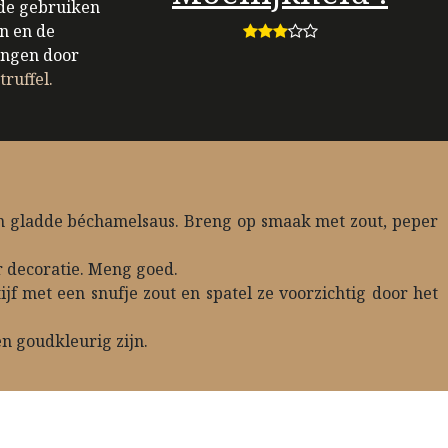
nde gebruiken
n en de
angen door
ruffel.
een gladde béchamelsaus. Breng op smaak met zout, peper
r decoratie. Meng goed.
jf met een snufje zout en spatel ze voorzichtig door het
en goudkleurig zijn.