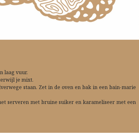
n laag vuur.
rwijl je mixt.
lverwege staan. Zet in de oven en bak in een bain-marie
 het serveren met bruine suiker en karameliseer met een