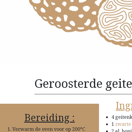
Geroosterde geite
Ing
Bereiding :
4 geitenk
1
zwarte 
Verwarm de oven voor op 200°C
2 el. hon