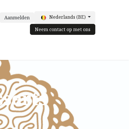
Nederlands (BE)
Aanmelden
Neem contact op met ons
truffelpot
Voor chefs
Neem contact op met ons
Blog
serts