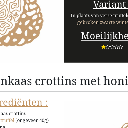
Variant 
In plaats van verse truffel
gebroken zwarte winte
Moeilijkhe
nkaas crottins met honi
rediënten :
aas crottins
truffel
(ongeveer 40g)
ing