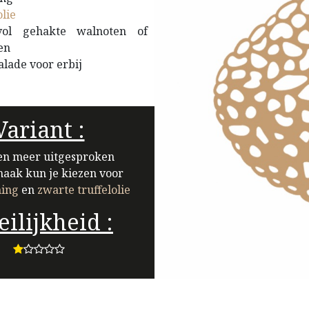
olie
ol gehakte walnoten of
en
alade voor erbij
Variant :
en meer uitgesproken
maak kun je kiezen voor
ning
en
zwarte truffelolie
ilijkheid :