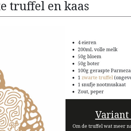
e truffel en kaas
4 eieren
200mL volle melk
50g bloem
50g boter
100g geraspte Parmeza
1
zwarte truffel
(ongeve
1 snufje nootmuskaat
Zout, peper
Variant 
Om de truffel wat meer n