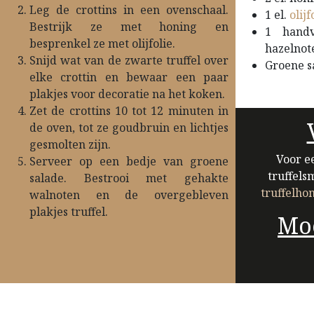
Leg de crottins in een ovenschaal.
1 el.
olijf
Bestrijk ze met honing en
1 handv
besprenkel ze met olijfolie.​
hazelnot
Snijd wat van de zwarte truffel over
Groene s
elke crottin en bewaar een paar
plakjes voor decoratie na het koken.
Zet de crottins 10 tot 12 minuten in
de oven, tot ze goudbruin en lichtjes
gesmolten zijn.
Voor e
Serveer op een bedje van groene
truffels
salade. Bestrooi met gehakte
truffelho
walnoten en de overgebleven
plakjes truffel.
Moe