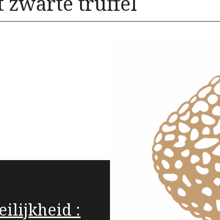
 zwarte truffel
ilijkheid :