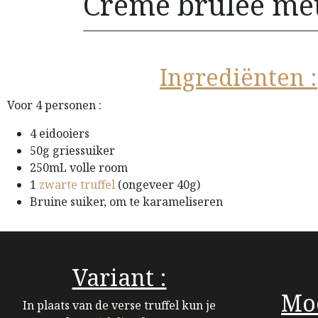
Crème brûlée met
Ingrediënten :
Voor 4 personen :
4 eidooiers
50g griessuiker
250mL volle room
1
zwarte truffel
(ongeveer 40g)
Bruine suiker, om te karameliseren
Variant :
Moe
In plaats van de verse truffel kun je