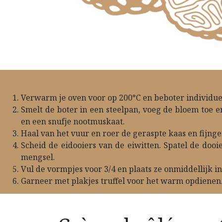
Verwarm je oven voor op 200°C en beboter individuel
Smelt de boter in een steelpan, voeg de bloem toe 
en een snufje nootmuskaat.
Haal van het vuur en roer de geraspte kaas en fijng
Scheid de eidooiers van de eiwitten. Spatel de dooi
mengsel.
Vul de vormpjes voor 3/4 en plaats ze onmiddellijk in
Garneer met plakjes truffel voor het warm opdienen