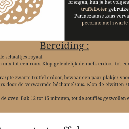
brengen, kun je het volge
truffelboter
gebruike
Parmezaanse kaas verv
pecorino met zwarte t
Bereiding :
e schaaltjes royaal.
en mix tot een roux. Klop geleidelijk de melk erdoor tot 
eraspte zwarte truffel erdoor, bewaar een paar plakjes voo
ers door de verwarmde béchamelsaus. Klop de eiwitten sti
 de oven. Bak 12 tot 15 minuten, tot de soufflés gezwollen 
.