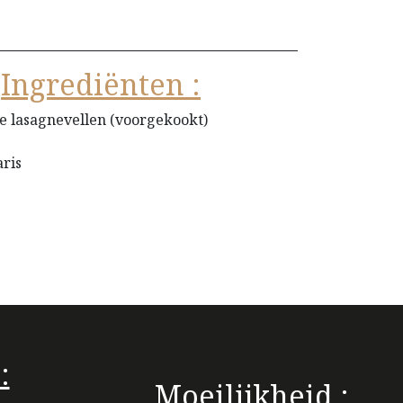
Ingrediënten :
e lasagnevellen (voorgekookt)
ris
:
Moeilijkheid :