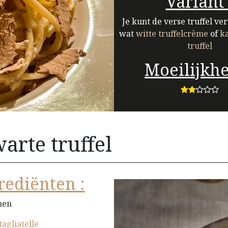
Variant 
Je kunt de verse truffel v
wat
witte truffelcrème
of
k
truffel
Moeilijkhe
arte truffel
rediënten :
nen
tagliatelle