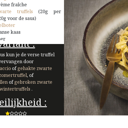
ème fraîche
warte truffels
(20g per
20g voor de saus)
elboter
anse kaas
per
Variant :
us kun je de verse truffel
vervangen door
accio
of
gehakte zwarte
zomertruffel
, of
llen
of
gebroken zwarte
wintertruffels
.
ilijkheid :