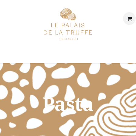
p
Onze winkel
Onze geschiedenis & onze waarden
De 
Pasta