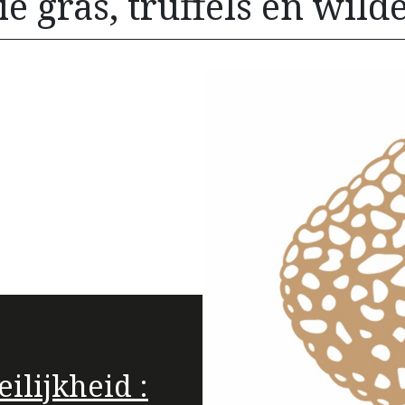
oie gras, truffels en wil
ilijkheid :