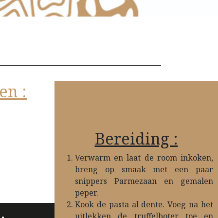
en :
Bereiding :
Verwarm en laat de room inkoken,
breng op smaak met een paar
snippers Parmezaan en gemalen
peper.
Kook de pasta al dente. Voeg na het
uitlekken de truffelboter toe en