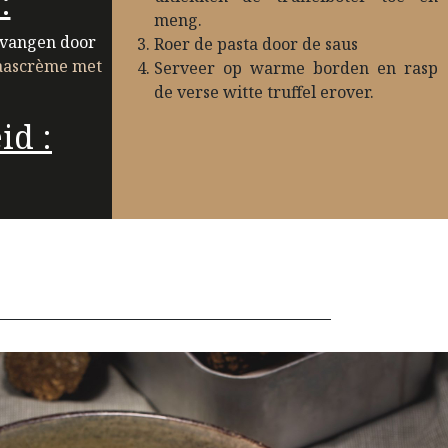
:
meng.
ervangen door
Roer de pasta door de saus
aascrème met
Serveer op warme borden en rasp
de verse witte truffel erover.
id :