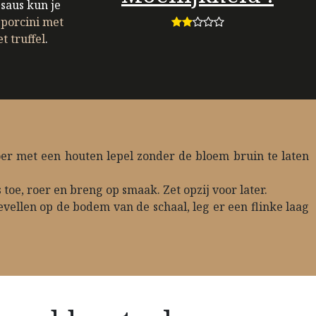
 saus kun je
porcini met
 truffel
.
er met een houten lepel zonder de bloem bruin te laten
 toe, roer en breng op smaak. Zet opzij voor later.
evellen op de bodem van de schaal, leg er een flinke laag