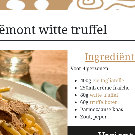
iëmont witte truffel
Ingrediënt
Voor 4 personen
400g
eie tagliatelle
250mL crème fraîche
80g
witte truffel
60g
truffelboter
Parmezaanse kaas
Zout, peper