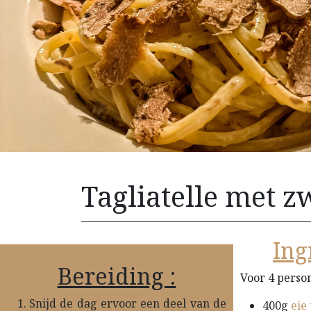
Tagliatelle met zw
Ing
Bereiding :
Voor 4 perso
Snijd de dag ervoor een deel van de
400g
eie 