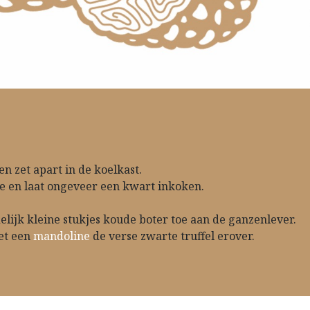
n zet apart in de koelkast.
oe en laat ongeveer een kwart inkoken.
elijk kleine stukjes koude boter toe aan de ganzenlever.
t een ​
mandoline
de verse zwarte truffel erover.