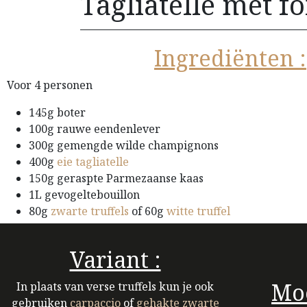
Tagliatelle met f
Ingrediënten :
Voor 4 personen
145g boter
100g rauwe eendenlever
300g gemengde wilde champignons
400g
eie tagliatelle
150g geraspte Parmezaanse kaas
1L gevogeltebouillon​
80g
zwarte truffels
of 60g
witte truffel
Variant :
Moe
In plaats van verse truffels kun je ook
gebruiken
carpaccio
of
gehakte zwarte