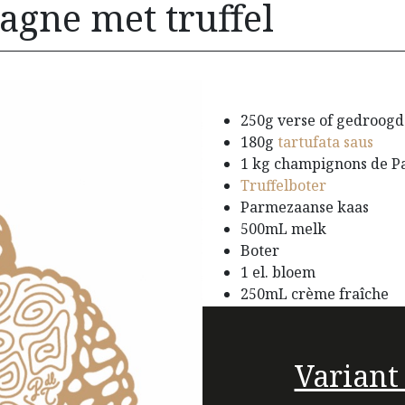
agne met truffel
250g verse of gedroogd
180g
tartufata saus
1 kg champignons de Pa
Truffelboter
Parmezaanse kaas
500mL melk
Boter
1 el. bloem
250mL crème fraîche
Variant 