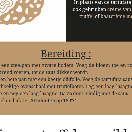
In plaats van de tartufata
ook gebruiken
crème van 
truffel
of
kaascrème met
Bereiding :
 een steelpan met zware bodem. Voeg de bloem toe en ro
urend roeren, tot de saus dikker wordt.
n hete pan met een beetje olijfolie. Voeg de tartufata saus
thoekige ovenschaal met truffelboter. Leg een laag lasagn
en nog een laag lasagne. Ga zo door. Eindig met de saus.
el en bak 15-20 minuten op 180°C.