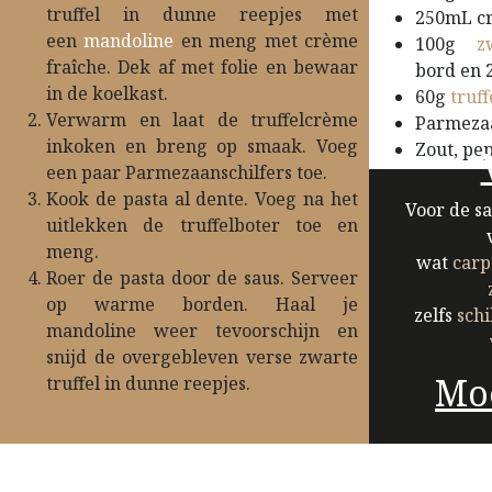
truffel in dunne reepjes met
250mL cr
een
mandoline
en meng met crème
100g
z
fraîche. Dek af met folie en bewaar
bord en 
in de koelkast.
60g
truff
Verwarm en laat de truffelcrème
Parmeza
inkoken en breng op smaak. Voeg
Zout, pe
een paar Parmezaanschilfers toe.
Kook de pasta al dente. Voeg na het
Voor de sa
uitlekken de truffelboter toe en
meng.
wat
carp
Roer de pasta door de saus. Serveer
op warme borden. Haal je
zelfs
schi
mandoline weer tevoorschijn en
snijd de overgebleven verse zwarte
Moe
truffel in dunne reepjes.