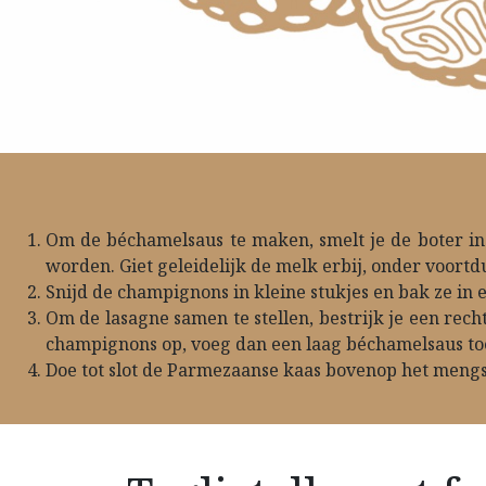
Om de béchamelsaus te maken, smelt je de boter in
worden. Giet geleidelijk de melk erbij, onder voortd
Snijd de champignons in kleine stukjes en bak ze in ee
Om de lasagne samen te stellen, bestrijk je een rech
champignons op, voeg dan een laag béchamelsaus toe 
Doe tot slot de Parmezaanse kaas bovenop het mengs