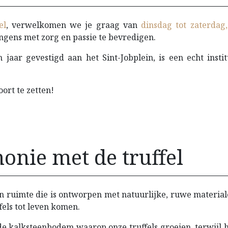
el
, verwelkomen we je graag van
dinsdag tot zaterdag
ngens met zorg en passie te bevredigen.
n jaar gevestigd aan het Sint-Jobplein, is een echt inst
ort te zetten!
onie met de truffel
en ruimte die is ontworpen met natuurlijke, ruwe material
els tot leven komen.
de kalksteenbodem waarop onze truffels groeien, terwijl h