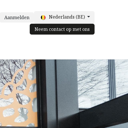
Nederlands (BE)
Aanmelden
Neem contact op met ons
truffelpot
Voor chefs
Neem contact op met ons
Blog