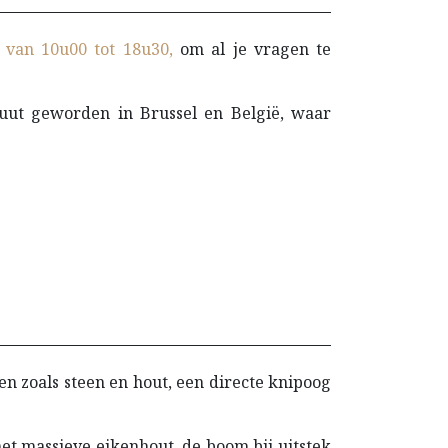
, van 10u00 tot 18u30,
om al je vragen te
ituut geworden in Brussel en België, waar
en zoals steen en hout, een directe knipoog
et massieve eikenhout, de boom bij uitstek