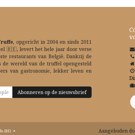
C
v
Truffe
, opgericht in 2004 en sinds 2011
el 🇧🇪, levert het hele jaar door verse
este restaurants van België. Dankzij de
s de wereld van de truffel opengesteld
bers van gastronomie, lekker leven en
Di
Abonneren op de nieuwsbrief
Aangeboden d
s (BE)