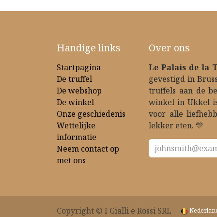
Handige links
Over ons
Startpagina
Le Palais de la 
De truffel
gevestigd in Bruss
De webshop
truffels aan de b
De winkel
winkel in Ukkel i
Onze geschiedenis
voor alle liefheb
Wettelijke
lekker eten. 💛
informatie
Neem contact op
met ons
Copyright © I Gialli e Rossi SRL
Nederland