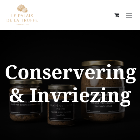
Overslaan naar inhoud
Conservering
& Invriezing