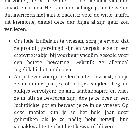
nu zomer, herfst of winter is, met behoud van hun
smaak en aroma. Het is echter belangrijk om te weten
dat invriezen niet aan te raden is voor de witte truffel
uit Piëmonte, omdat deze dan bijna al zijn geur zou
verliezen.
Om
hele truffels
in te
vriezen
, zorg je ervoor dat
ze grondig gereinigd zijn en verpak je ze in een
diepvrieszakje, bij voorkeur vacuüm geseald voor
een betere bewaring. Gebruik ze allemaal
tegelijk bij het ontdooien.
Als je liever
voorgesneden truffels invriest
, kun je
ze in dunne plakjes of blokjes snijden. Leg de
stukjes vervolgens op anti-aanbakpapier en vries
ze in. Als ze bevroren zijn, doe je ze over in een
luchtdichte pot en bewaar je ze in de vriezer. Op
deze manier kun je ze het hele jaar door
gebruiken als je ze nodig hebt, terwijl hun
smaakkwaliteiten het best bewaard blijven.