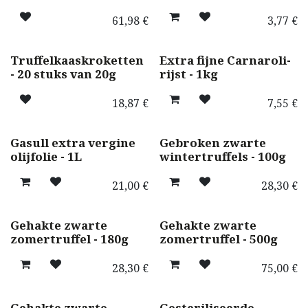
uniquement en magasin
61,98
€
3,77
€
uniquement en magasin
Truffelkaaskroketten
Extra fijne Carnaroli-
- 20 stuks van 20g
rijst - 1kg
18,87
€
7,55
€
Gasull extra vergine
Gebroken zwarte
olijfolie - 1L
wintertruffels - 100g
21,00
€
28,30
€
Best seller ! 🌟
Gehakte zwarte
Gehakte zwarte
zomertruffel - 180g
zomertruffel - 500g
28,30
€
75,00
€
Gehakte zwarte
Gesteriliseerde