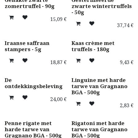
zomertruffel - 90g
zwarte wintertruffels
- 50g
15,09
€
37,74
€
Iraanse saffraan
Kaas crème met
stampers - 5g
truffels - 180g
18,87
€
9,43
€
Nieuw!
De
Linguine met harde
ontdekkingsbeleving
tarwe van Gragnano
BGA - 500g
24,00
€
2,83
€
Penne rigate met
Rigatoni met harde
harde tarwe van
tarwe van Gragnano
Gragnano BGA - 500g
BGA - 500g