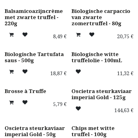
Balsamicoazijncrème
Biologische carpaccio
met zwarte truffel -
van zwarte
220g
zomertruffel - 80g
8,49
€
20,75
€
Biologische Tartufata
Biologische witte
saus - 500g
truffelolie - 100mL
18,87
€
11,32
€
uniquement en magasin
Brosse à Truffe
Oscietra steurkaviaar
imperial Gold - 125g
5,79
€
144,63
€
Oscietra steurkaviaar
Chips met witte
imperial Gold - 50g
truffel - 100g