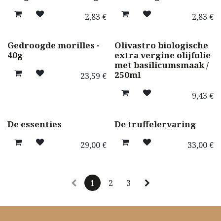
2,83
€
2,83
€
Gedroogde morilles -
Olivastro biologische
40g
extra vergine olijfolie
met basilicumsmaak /
250ml
23,59
€
9,43
€
Nieuw!
Nieuw!
De essenties
De truffelervaring
29,00
€
33,00
€
1
2
3