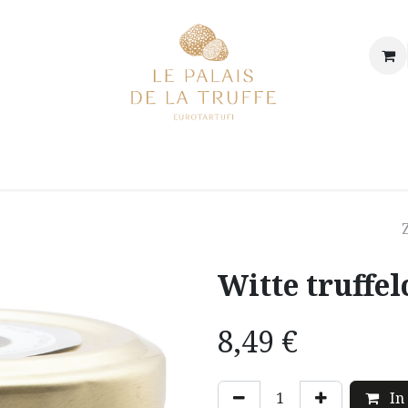
p
Onze winkel
Onze geschiedenis & onze waarden
De 
Witte truffel
8,49
€
In