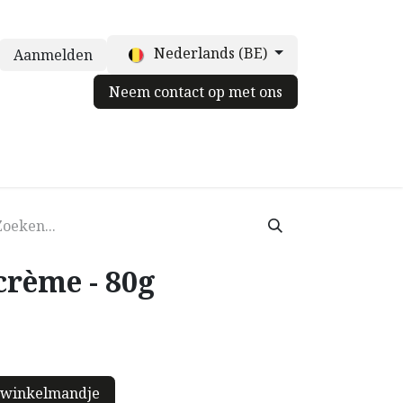
Nederlands (BE)
Aanmelden
Neem contact op met ons
truffelpot
Voor chefs
Neem contact op met ons
Blog
crème - 80g
 winkelmandje