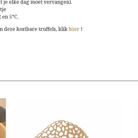
t je elke dag moet vervangen).
tje
2 en 5°C.
deze kostbare truffels, klik​
hier
!