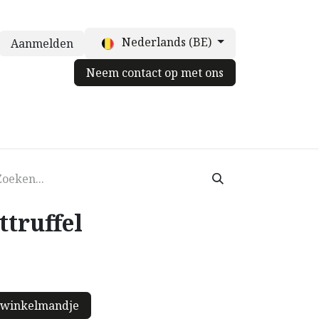
Nederlands (BE)
Aanmelden
Neem contact op met ons
truffelpot
Voor chefs
Neem contact op met ons
Blog
ttruffel
 winkelmandje