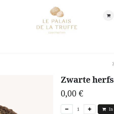
p
Onze winkel
Onze geschiedenis & onze waarden
De 
Zwarte herfs
0,00
€
In