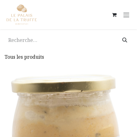
Se rendre au contenu
Tous les produits