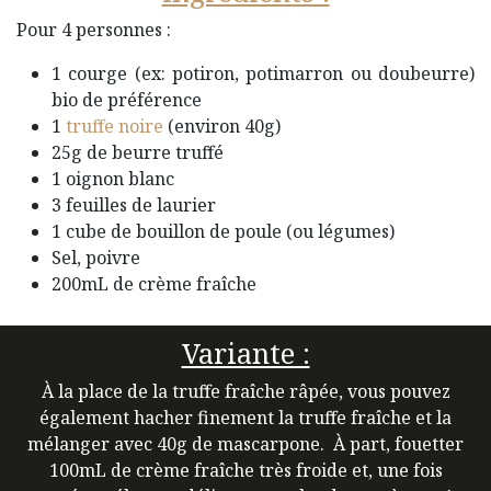
Pour 4 personnes :
1 courge (ex: potiron, potimarron ou doubeurre)
bio de préférence
1
truffe noire
(environ 40g)
25g de beurre truffé
1 oignon blanc
3 feuilles de laurier
1 cube de bouillon de poule (ou légumes)
Sel, poivre
200mL de crème fraîche
Variante :
À la place de la truffe fraîche râpée, vous pouvez
également hacher finement la truffe fraîche et la
mélanger avec 40g de mascarpone. À part, fouetter
100mL de crème fraîche très froide et, une fois