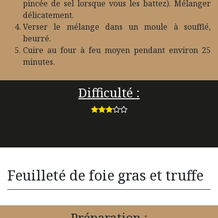
pincée de sel lorsque vous les battez). Mélanger
délicatement.
Verser le mélange dans un moule à soufflé,
beurré.
Cuire au four à feu moyen pendant environ 25
minutes.
Difficulté :
Feuilleté de foie gras et truffe
Préparation :