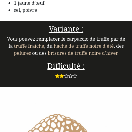
1 jaune d’œuf
sel, poivre
Variante :
Vous pouvez remplacer le carpaccio de truffe par de
la
truffe fraîche
, du
haché de truffe noire d'été
, des
pelures
ou des
brisures de truffe noire d'hiver
Difficulté :