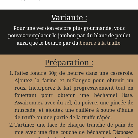
Variante :
Pour une version encore plus gourmande, vous
pouvez remplacer le jambon par du blanc de poulet
ainsi que le beurre par du
beurre à la truffe
.
Préparation :
Faites fondre 30g de beurre dans une casserole.
Ajoutez la farine et mélangez pour obtenir un
roux. Incorporez le lait progressivement tout en
fouettant pour obtenir une béchamel lisse.
Assaisonnez avec du sel, du poivre, une pincée de
muscade, et ajoutez une cuillère à soupe d'huile
de truffe ou une partie de la truffe râpée.
Tartinez une face de chaque tranche de pain de
mie avec une fine couche de béchamel. Disposez