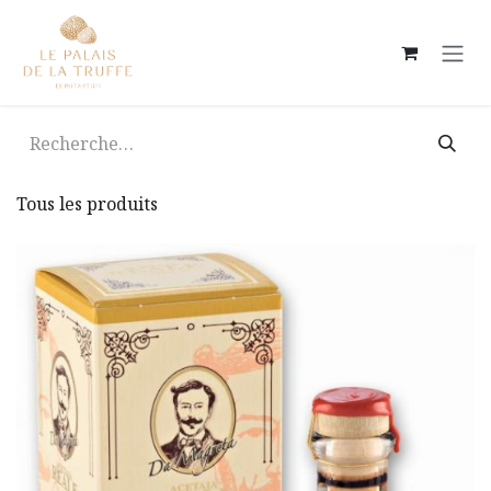
Se rendre au contenu
Tous les produits