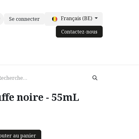
Français (BE)
Se connecter
Contactez-nous
ur les chefs
Contactez-nous
Blog
uffe noire - 55mL
outer au panier