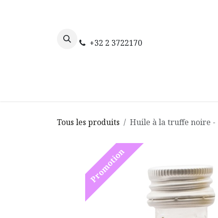
Se rendre au contenu
+32 2 3722170
Accueil
La truffe
La boutique 
Tous les produits
Huile à la truffe noire 
Promotion