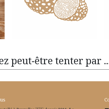
z peut-être tenter par ..
ous
C