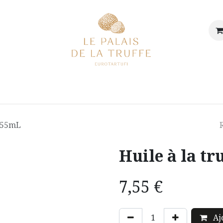
en ligne
Le magasin
Notre histoire
Nos recettes
Po
- 55mL
Huile à la tr
7,55
€
Aj