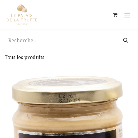
Se rendre au contenu
Tous les produits