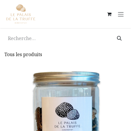
Se rendre au contenu
Tous les produits